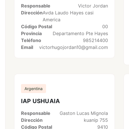
Responsable
Victor Jordan
Dirección
Avda Laudo Hayes casi
America
Código Postal
00
Provincia
Departamento Pte Hayes
Teléfono
985214400
Email
victorhugojordan10@gmail.com
Argentina
IAP USHUAIA
Responsable
Gaston Lucas Mignola
Dirección
kuanip 755
Código Postal
9410