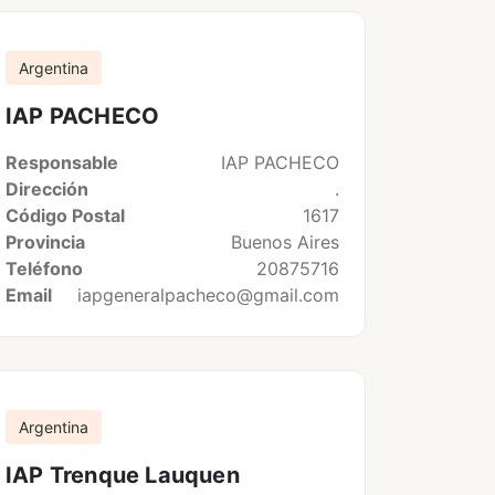
Argentina
IAP PACHECO
Responsable
IAP PACHECO
Dirección
.
Código Postal
1617
Provincia
Buenos Aires
Teléfono
20875716
Email
iapgeneralpacheco@gmail.com
Argentina
IAP Trenque Lauquen