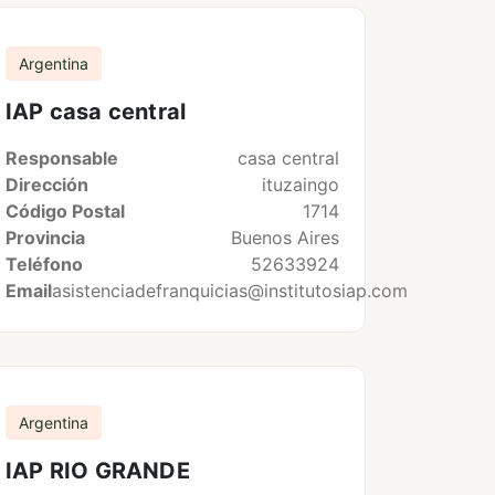
Argentina
IAP casa central
Responsable
casa central
Dirección
ituzaingo
Código Postal
1714
Provincia
Buenos Aires
Teléfono
52633924
Email
asistenciadefranquicias@institutosiap.com
Argentina
IAP RIO GRANDE