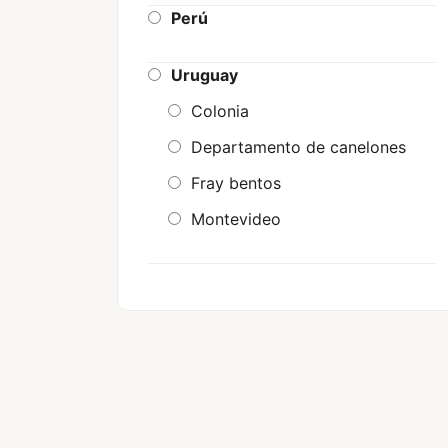
Itapua
Perú
Itaugua
Uruguay
J augusto saldivar
Colonia
Luque
Departamento de canelones
Misiones
Fray bentos
Paraguay
Montevideo
Presidente hayes
San antonio
San lorenzo
Yby yau