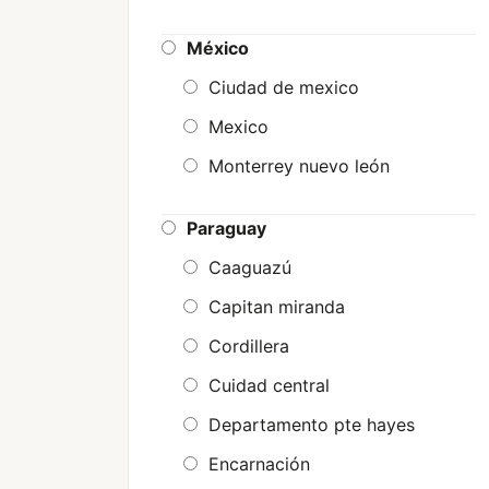
Tierra del fuego e islas del
México
atlántico sur
Ciudad de mexico
Tucuman
Mexico
Monterrey nuevo león
Paraguay
Caaguazú
Capitan miranda
Cordillera
Cuidad central
Departamento pte hayes
Encarnación