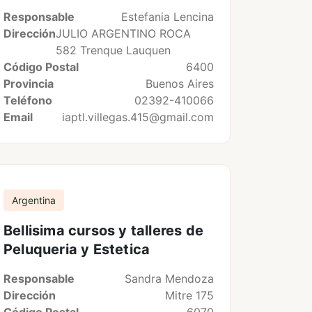
Responsable
Estefania Lencina
Dirección
JULIO ARGENTINO ROCA
582 Trenque Lauquen
Código Postal
6400
Provincia
Buenos Aires
Teléfono
02392-410066
Email
iaptl.villegas.415@gmail.com
Argentina
Bellisima cursos y talleres de
Peluqueria y Estetica
Responsable
Sandra Mendoza
Dirección
Mitre 175