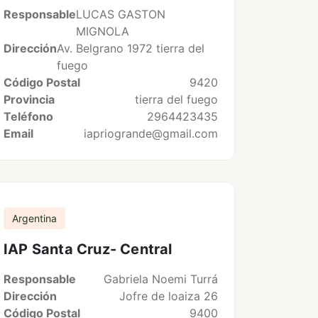
Responsable
LUCAS GASTON
MIGNOLA
Dirección
Av. Belgrano 1972 tierra del
fuego
Código Postal
9420
Provincia
tierra del fuego
Teléfono
2964423435
Email
iapriogrande@gmail.com
Argentina
IAP Santa Cruz- Central
Responsable
Gabriela Noemi Turrá
Dirección
Jofre de loaiza 26
Código Postal
9400