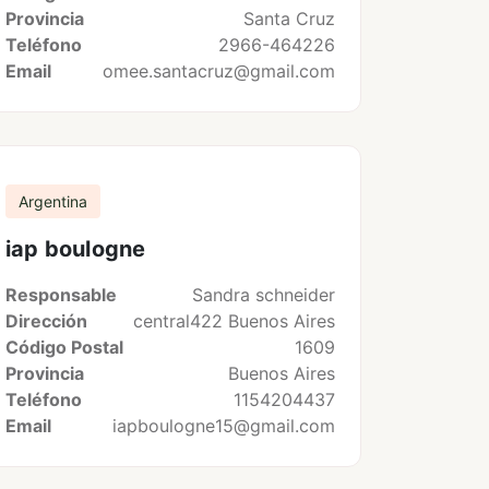
Provincia
Santa Cruz
Teléfono
2966-464226
Email
omee.santacruz@gmail.com
Argentina
iap boulogne
Responsable
Sandra schneider
Dirección
central422 Buenos Aires
Código Postal
1609
Provincia
Buenos Aires
Teléfono
1154204437
Email
iapboulogne15@gmail.com