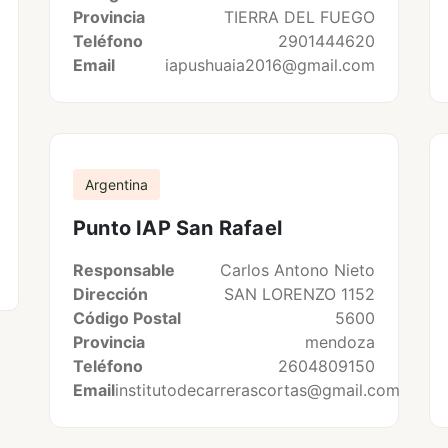
Provincia
TIERRA DEL FUEGO
Teléfono
2901444620
Email
iapushuaia2016@gmail.com
Argentina
Punto IAP San Rafael
Responsable
Carlos Antono Nieto
Dirección
SAN LORENZO 1152
Código Postal
5600
Provincia
mendoza
Teléfono
2604809150
Email
institutodecarrerascortas@gmail.com