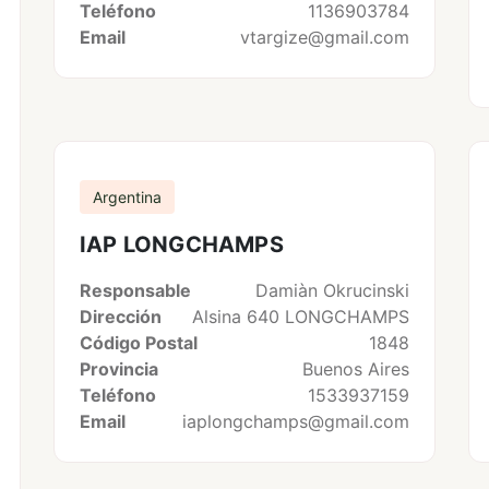
Teléfono
1136903784
Email
vtargize@gmail.com
Argentina
IAP LONGCHAMPS
Responsable
Damiàn Okrucinski
Dirección
Alsina 640 LONGCHAMPS
Código Postal
1848
Provincia
Buenos Aires
Teléfono
1533937159
Email
iaplongchamps@gmail.com